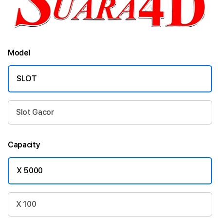
Model
SLOT
Slot Gacor
Capacity
X 5000
X 100