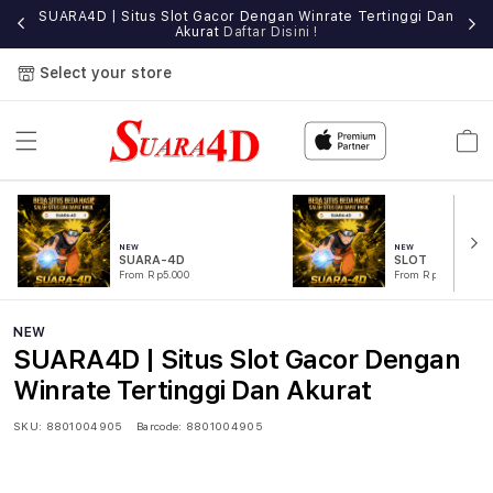
e
SUARA4D | Situs Slot Gacor Dengan Winrate Tertinggi Dan
Akurat
Daftar Disini !
Select your store
Cart
NEW
NEW
SUARA-4D
SLOT
From Rp5.000
From Rp5.000
NEW
SUARA4D | Situs Slot Gacor Dengan
Winrate Tertinggi Dan Akurat
SKU:
8801004905
Barcode:
8801004905