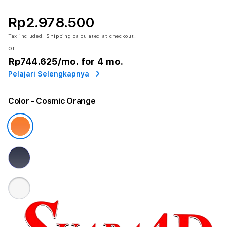
Rp2.978.500
Tax included.
Shipping
calculated at checkout.
or
Rp744.625
/mo. for 4 mo.
Pelajari Selengkapnya
Color
- Cosmic Orange