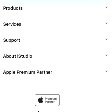
Products
Services
Mac
iPad
Support
AppleCare+
iPhone
Corporate
Watch
About iStudio
My Account
CUAN
Music
Collection & Delivery
Elush Service Provider
SLOT
Apple Premium Partner
About Us
Returns & Exchanges
Financing Options
GACOR
Find an iStudio near you
Contact Us
Trade-in
SUARA-4D
Why Shop at iStudio
FAQ
Traveller’s Reservation
Elush Corporate Website
Privacy Policy